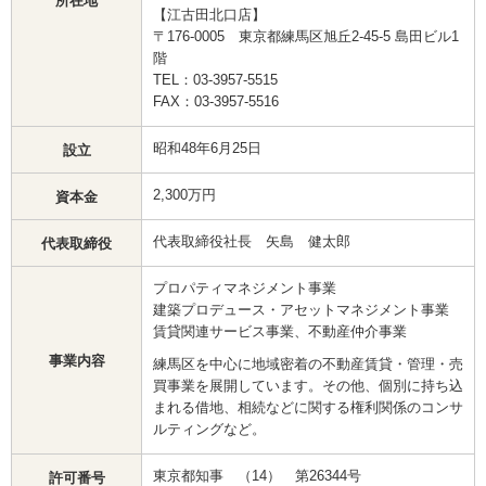
所在地
【江古田北口店】
〒176-0005 東京都練馬区旭丘2-45-5 島田ビル1
階
TEL：03-3957-5515
FAX：03-3957-5516
昭和48年6月25日
設立
2,300万円
資本金
代表取締役社長 矢島 健太郎
代表取締役
プロパティマネジメント事業
建築プロデュース・アセットマネジメント事業
賃貸関連サービス事業、不動産仲介事業
事業内容
練馬区を中心に地域密着の不動産賃貸・管理・売
買事業を展開しています。その他、個別に持ち込
まれる借地、相続などに関する権利関係のコンサ
ルティングなど。
東京都知事 （14） 第26344号
許可番号