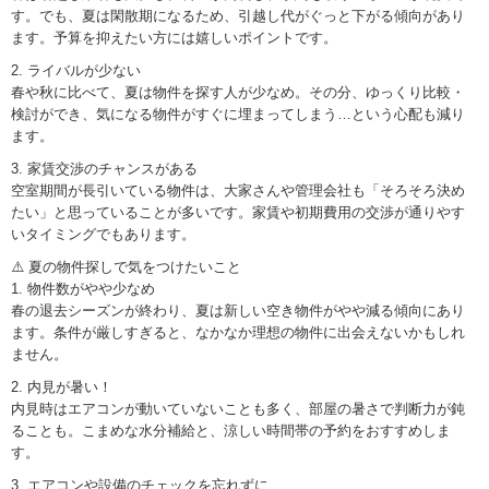
す。でも、夏は閑散期になるため、引越し代がぐっと下がる傾向があり
ます。予算を抑えたい方には嬉しいポイントです。
2. ライバルが少ない
春や秋に比べて、夏は物件を探す人が少なめ。その分、ゆっくり比較・
検討ができ、気になる物件がすぐに埋まってしまう…という心配も減り
ます。
3. 家賃交渉のチャンスがある
空室期間が長引いている物件は、大家さんや管理会社も「そろそろ決め
たい」と思っていることが多いです。家賃や初期費用の交渉が通りやす
いタイミングでもあります。
⚠️ 夏の物件探しで気をつけたいこと
1. 物件数がやや少なめ
春の退去シーズンが終わり、夏は新しい空き物件がやや減る傾向にあり
ます。条件が厳しすぎると、なかなか理想の物件に出会えないかもしれ
ません。
2. 内見が暑い！
内見時はエアコンが動いていないことも多く、部屋の暑さで判断力が鈍
ることも。こまめな水分補給と、涼しい時間帯の予約をおすすめしま
す。
3. エアコンや設備のチェックを忘れずに