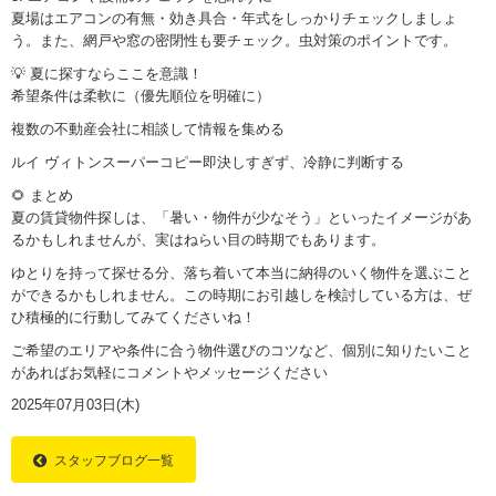
夏場はエアコンの有無・効き具合・年式をしっかりチェックしましょ
う。また、網戸や窓の密閉性も要チェック。虫対策のポイントです。
💡 夏に探すならここを意識！
希望条件は柔軟に（優先順位を明確に）
複数の不動産会社に相談して情報を集める
ルイ ヴィトンスーパーコピー
即決しすぎず、冷静に判断する
🌻 まとめ
夏の賃貸物件探しは、「暑い・物件が少なそう」といったイメージがあ
るかもしれませんが、実はねらい目の時期でもあります。
ゆとりを持って探せる分、落ち着いて本当に納得のいく物件を選ぶこと
ができるかもしれません。この時期にお引越しを検討している方は、ぜ
ひ積極的に行動してみてくださいね！
ご希望のエリアや条件に合う物件選びのコツなど、個別に知りたいこと
があればお気軽にコメントやメッセージください
2025年07月03日(木)
Home
スタッフブログ一覧
ご挨拶・会社案内