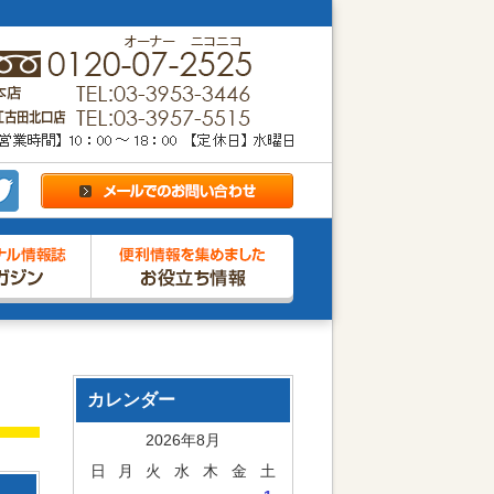
カレンダー
2026年8月
日
月
火
水
木
金
土