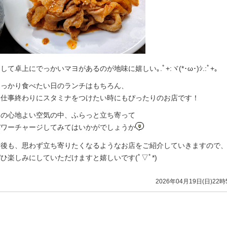
して卓上にでっかいマヨがあるのが地味に嬉しい｡.ﾟ+:ヾ(*･ω･)ｼ.:ﾟ+｡
しっかり食べたい日のランチはもちろん、
お仕事終わりにスタミナをつけたい時にもぴったりのお店です！
春の心地よい空気の中、ふらっと立ち寄って
パワーチャージしてみてはいかがでしょうか
今後も、思わず立ち寄りたくなるようなお店をご紹介していきますので
ひ楽しみにしていただけますと嬉しいです(ﾟ▽ﾟ*)
2026年04月19日(日)22時