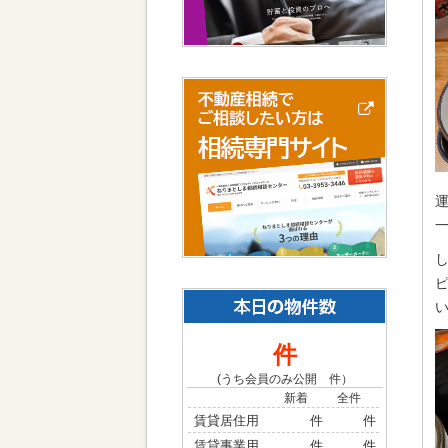
一
件
(うち会員のみ公開
件）
新着
全件
賃貸居住用
件
件
賃貸事業用
件
件