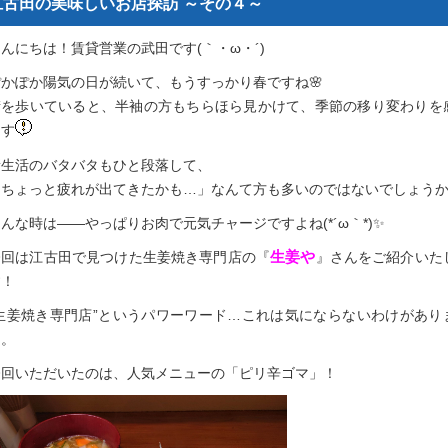
江古田の美味しいお店探訪 ～その４～
んにちは！賃貸営業の武田です(｀・ω・´)
ぽかぽか陽気の日が続いて、もうすっかり春ですね🌸
街を歩いていると、半袖の方もちらほら見かけて、季節の移り変わりを
ます
新生活のバタバタもひと段落して、
「ちょっと疲れが出てきたかも…」なんて方も多いのではないでしょう
んな時は――やっぱりお肉で元気チャージですよね(*´ω｀*)✨
生姜や
今回は江古田で見つけた生姜焼き専門店の『
』さんをご紹介いた
す！
“生姜焼き専門店”というパワーワード…これは気にならないわけがあり
ん。
今回いただいたのは、人気メニューの「ピリ辛ゴマ」！