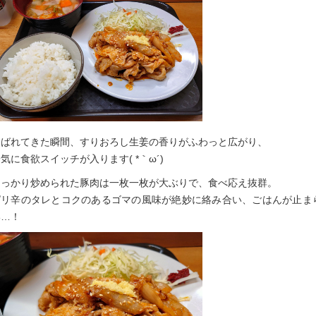
運ばれてきた瞬間、すりおろし生姜の香りがふわっと広がり、
気に食欲スイッチが入ります( *｀ω´)
しっかり炒められた豚肉は一枚一枚が大ぶりで、食べ応え抜群。
ピリ辛のタレとコクのあるゴマの風味が絶妙に絡み合い、ごはんが止ま
い…！