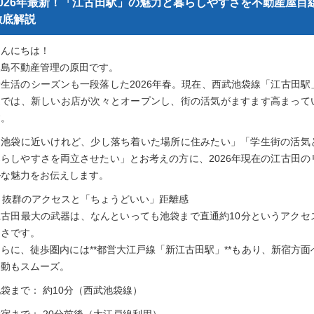
2026年最新！「江古田駅」の魅力と暮らしやすさを不動産屋目
徹底解説
こんにちは！
矢島不動産管理の原田です。
新生活のシーズンも一段落した2026年春。現在、西武池袋線「江古田駅
辺では、新しいお店が次々とオープンし、街の活気がますます高まって
す。
「池袋に近いけれど、少し落ち着いた場所に住みたい」「学生街の活気
暮らしやすさを両立させたい」とお考えの方に、2026年現在の江古田の
ルな魅力をお伝えします。
. 抜群のアクセスと「ちょうどいい」距離感
江古田最大の武器は、なんといっても池袋まで直通約10分というアクセ
良さです。
さらに、徒歩圏内には**都営大江戸線「新江古田駅」**もあり、新宿方面
移動もスムーズ。
袋まで： 約10分（西武池袋線）