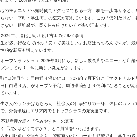
宿まで： 20分前後（大江戸線利用）
都心の主要エリアへ短時間でアクセスできる一方、駅を一歩降りると、
張らない「下町・学生街」の空気が流れています。この「便利だけど、
すぎない」距離感が、長く住み続けたい方が多い理由です。
. 2026年、進化し続ける江古田のグルメ事情
学生が多い街ならではの「安くて美味しい」お店はもちろんですが、最
個性的な新店も増えています。
新オープンラッシュ： 2026年3月にも、新しい飲食店やユニークな店舗
ープンしており、常に新しい発見があります。
7月には注目も： 目白通り沿いには、2026年7月下旬に「マクドナルド
古田目白通り店」がオープン予定。周辺環境がより便利になることが期
れています。
学生さんのランチはもちろん、社会人の仕事帰りの一杯、休日のカフェ
まで、外食環境はエリア内でもトップクラスの充実度です。
. 不動産屋が語る「住みやすさ」の真実
よく「治安はどうですか？」とご質問をいただきます。
江古田は駅前に交番があり、警察官のパトロールも頻繁です。学生の多