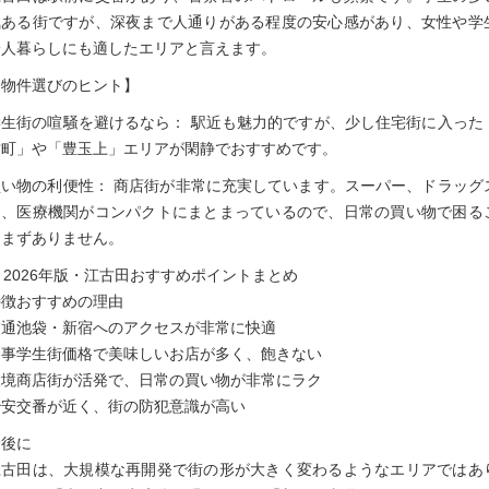
気ある街ですが、深夜まで人通りがある程度の安心感があり、女性や学
一人暮らしにも適したエリアと言えます。
【物件選びのヒント】
学生街の喧騒を避けるなら： 駅近も魅力的ですが、少し住宅街に入った
竹町」や「豊玉上」エリアが閑静でおすすめです。
買い物の利便性： 商店街が非常に充実しています。スーパー、ドラッグ
ア、医療機関がコンパクトにまとまっているので、日常の買い物で困る
はまずありません。
. 2026年版・江古田おすすめポイントまとめ
特徴おすすめの理由
交通池袋・新宿へのアクセスが非常に快適
食事学生街価格で美味しいお店が多く、飽きない
環境商店街が活発で、日常の買い物が非常にラク
治安交番が近く、街の防犯意識が高い
最後に
江古田は、大規模な再開発で街の形が大きく変わるようなエリアではあ