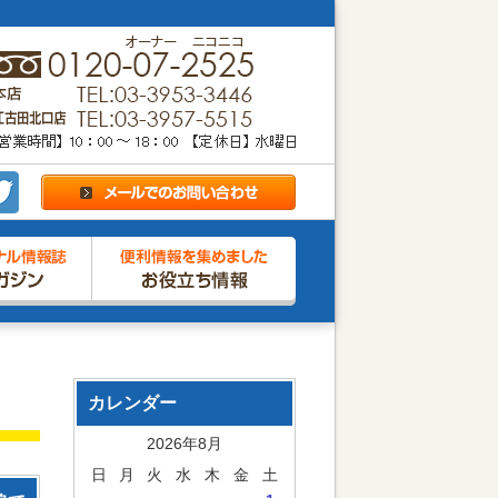
カレンダー
2026年8月
日
月
火
水
木
金
土