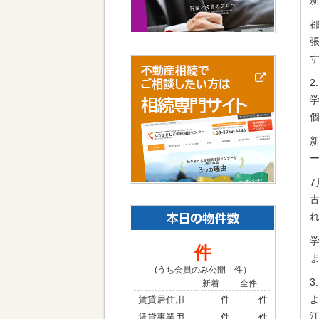
新
2
件
(うち会員のみ公開
件）
3
新着
全件
賃貸居住用
件
件
賃貸事業用
件
件