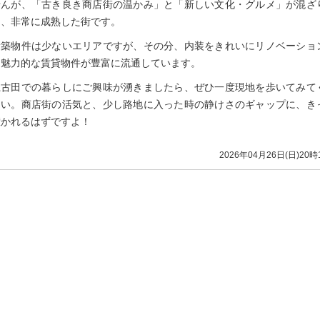
せんが、「古き良き商店街の温かみ」と「新しい文化・グルメ」が混ざ
う、非常に成熟した街です。
新築物件は少ないエリアですが、その分、内装をきれいにリノベーショ
た魅力的な賃貸物件が豊富に流通しています。
江古田での暮らしにご興味が湧きましたら、ぜひ一度現地を歩いてみて
さい。商店街の活気と、少し路地に入った時の静けさのギャップに、き
惹かれるはずですよ！
2026年04月26日(日)20時